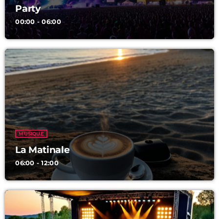
keyboard_arrow_down
PARTY
Party
00:00 - 06:00
LES PLAYLISTS
LES PODCASTS
Archives
avril 2025
mars 2025
février 2025
janvier 2025
MUSIQUE
La Matinale
06:00 - 12:00
Categories
Actualité radio