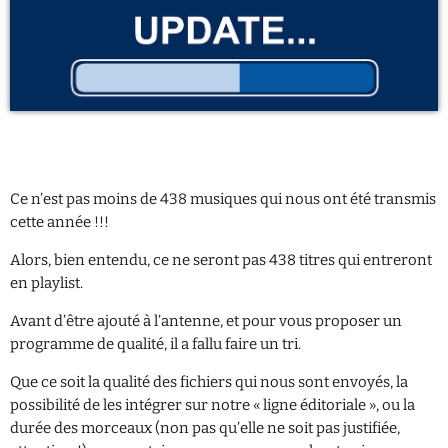
keyboard_arrow_down
PARTY
LES PLAYLISTS
LES PODCASTS
Archives
avril 2025
mars 2025
Ce n’est pas moins de 438 musiques qui nous ont été transmis
cette année !!!
février 2025
Alors, bien entendu, ce ne seront pas 438 titres qui entreront
janvier 2025
en playlist.
Avant d’être ajouté à l’antenne, et pour vous proposer un
programme de qualité, il a fallu faire un tri.
Categories
Que ce soit la qualité des fichiers qui nous sont envoyés, la
possibilité de les intégrer sur notre « ligne éditoriale », ou la
Actualité radio
durée des morceaux (non pas qu’elle ne soit pas justifiée,