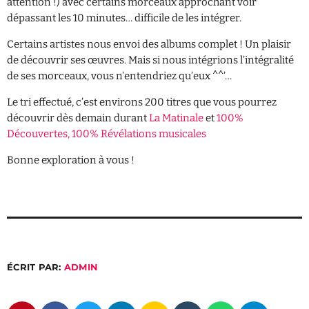
attention !) avec certains morceaux approchant voir
PROGRAMME
dépassant les 10 minutes… difficile de les intégrer.
Certains artistes nous envoi des albums complet ! Un plaisir
Chill Party
de découvrir ses œuvres. Mais si nous intégrions l’intégralité
18:00 - 22:00
de ses morceaux, vous n’entendriez qu’eux ^^’…
Le tri effectué, c’est environs 200 titres que vous pourrez
Party
découvrir dès demain durant
La Matinale
et
100%
22:00 - 00:00
Découvertes, 100% Révélations musicales
Bonne exploration à vous !
ÉCRIT PAR:
ADMIN