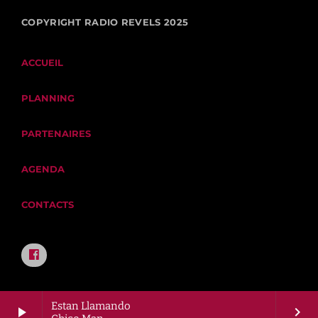
COPYRIGHT RADIO REVELS 2025
ACCUEIL
PLANNING
PARTENAIRES
AGENDA
CONTACTS
Estan Llamando
play_arrow
keyboard_arrow_right