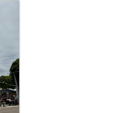
ves
ories
io