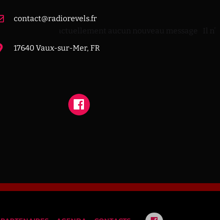
contact@radiorevels.fr
Il n’y a actuellement aucun nouveau message
Il n’
17640 Vaux-sur-Mer, FR