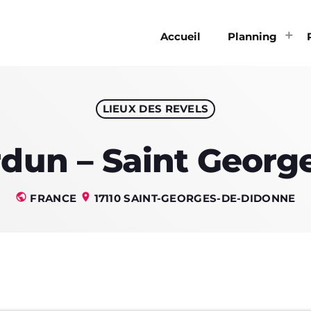
Accueil
Planning
LIEUX DES REVELS
ACCUEIL
rdun – Saint Georg
PLANNING
LA MATIN
LES PLAYLI
public
location_on
FRANCE
17110 SAINT-GEORGES-DE-DIDONNE
100% DÉC
LES REVEL
PARTENAI
CHILL PA
PARTY EN 
LES REVE
AGENDA
PARTY
CONTACTS