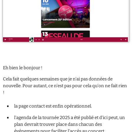
keyboard_arrow_down
PARTY
LES PLAYLISTS
LES PODCASTS
Archives
avril 2025
mars 2025
février 2025
Eh bien le bonjour !
janvier 2025
Cela fait quelques semaines que je n’ai pas données de
nouvelle. Pour autant, ce n’est pas pour cela qu’on ne fait rien
!
Categories
la page contact est enfin opérationnel.
l’agenda de la tournée 2025 a été publié et d’ici peut, un
Actualité radio
plan devrait trouver place dans chacun des
événements pour faciliter l’accès au concert.